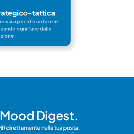
rategico-tattica
misura per affrontare le 
zzando ogni fase dalla 
azione
d Mood Digest.
HR direttamente nella tua posta.