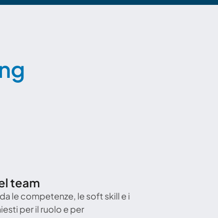
ing
del team
a le competenze, le soft skill e i 
ti per il ruolo e per 