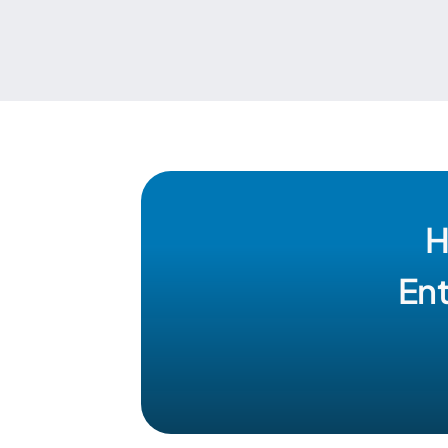
H
Ent