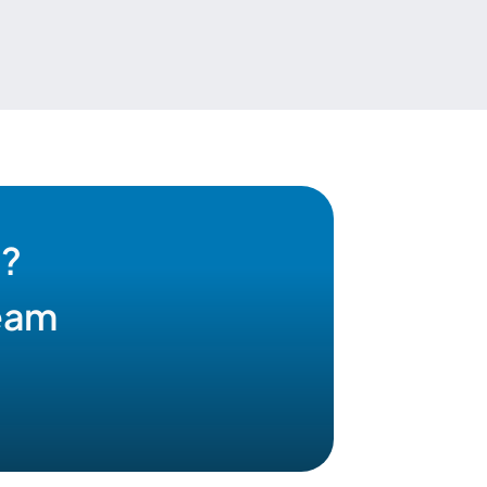
? 
team