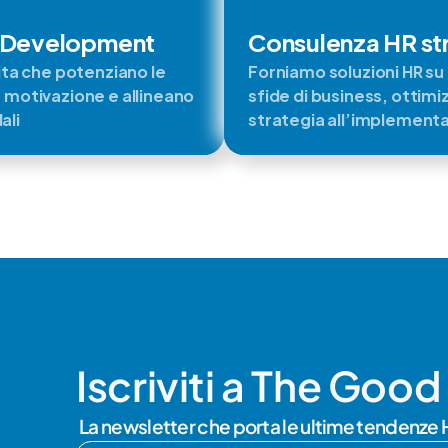
& Development
Consulenza HR st
ta che potenziano le 
Forniamo soluzioni HR su 
motivazione e allineano 
sfide di business, ottimi
ali
strategia all’implement
Iscriviti a The Goo
La newsletter che porta le ultime tendenze 