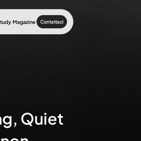
study
Magazine
Contattaci
g, Quiet 
non 