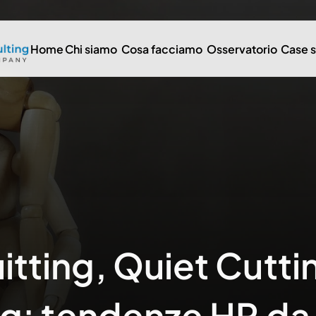
Home
Chi siamo
Cosa facciamo
Osservatorio
Case 
tting, Quiet Cuttin
ng: tendenze HR da 